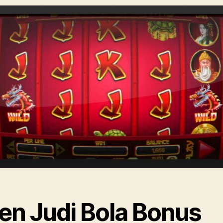
en Judi Bola Bonus