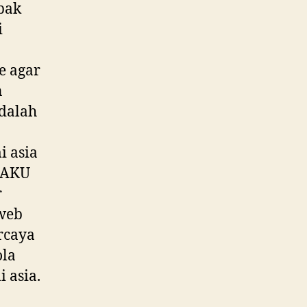
mbak
i
e agar
n
dalah
i asia
OLAKU
r
 web
ercaya
ola
 asia.