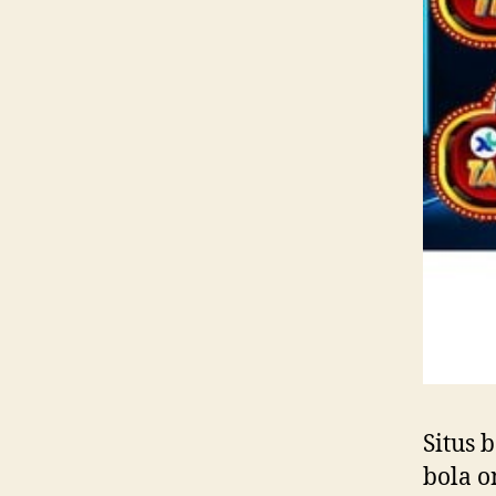
Situs
bola 