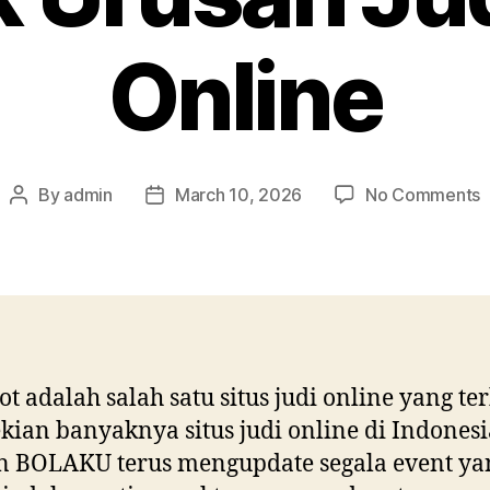
Online
By
admin
March 10, 2026
No Comments
ot adalah salah satu situs judi online yang te
ekian banyaknya situs judi online di Indonesi
 BOLAKU terus mengupdate segala event ya