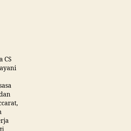
a CS
layani
sasa
 dan
carat,
n
rja
ti