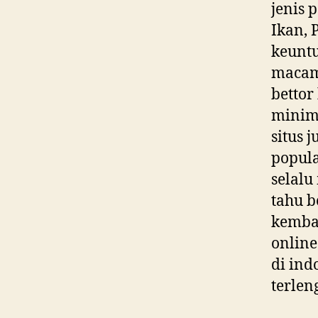
jenis 
Ikan, 
keuntu
macam
bettor
minima
situs 
popula
selalu
tahu b
kembal
online
di ind
terlen