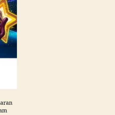
saran
cam