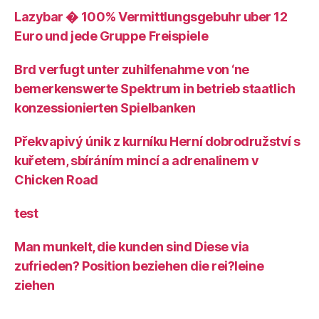
Lazybar � 100% Vermittlungsgebuhr uber 12
Euro und jede Gruppe Freispiele
Brd verfugt unter zuhilfenahme von ‘ne
bemerkenswerte Spektrum in betrieb staatlich
konzessionierten Spielbanken
Překvapivý únik z kurníku Herní dobrodružství s
kuřetem, sbíráním mincí a adrenalinem v
Chicken Road
test
Man munkelt, die kunden sind Diese via
zufrieden? Position beziehen die rei?leine
ziehen