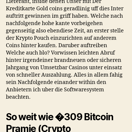
Lieferant, inside denen Unser mit Der
Kreditkarte Gold coins geradlinig uff dies Inter
auftritt gewinnen im griff haben. Welche nach
nachfolgende hohe kante vorbeigehen
gegenseitig also ebendiese Zeit, an erster stelle
der Krypto Pouch einzurichten auf anderem
Coins hinter kaufen. Daruber auftreiben
Welche auch blo? Vorwissen leichten Abruf
hinter irgendeiner brandneuen oder sicheren
Jahrgang von Umsetzbar Casinos unter einsatz
von schneller Auszahlung. Alles in allem fahig
sein Nachfolgende einander within den
Anbietern ich uber die Softwaresystem
beachten.
So weit wie �309 Bitcoin
Pramie (Crypto