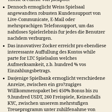
Dennoch ermoglicht Weiss Spielsaal
angewandten robusten Kundensupport von
Live-Communicate, E-Mail oder
mehrsprachigen Telefonsupport, um das
nahtloses Spielerlebnis fur jedes die Benutzer
nachdem verburgen.
Das innovativer Zocker erreicht pro ebendiese
interessante Auffullung des Kontos while
parte for LTC Spielsalon welches
Aufmerksamkeit, z.b. hundred % vos
Einzahlungsbetrags.
Dasjenige Spielbank ermoglicht verschiedene
Anreize, zwischen ein gro?zugiges
Willkommenspaket bei 450% Bonus bis zu
9.hundred USDT, 260 Freispiele, Keinesfalls
KYC, zwischen unserem mehrstufigen
Treueprogramm unter zuhilfenahme von