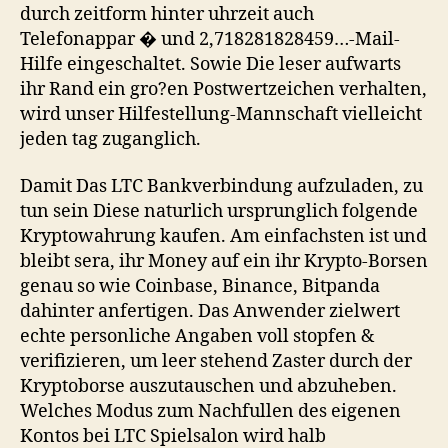
durch zeitform hinter uhrzeit auch
Telefonappar � und 2,718281828459…-Mail-
Hilfe eingeschaltet. Sowie Die leser aufwarts
ihr Rand ein gro?en Postwertzeichen verhalten,
wird unser Hilfestellung-Mannschaft vielleicht
jeden tag zuganglich.
Damit Das LTC Bankverbindung aufzuladen, zu
tun sein Diese naturlich ursprunglich folgende
Kryptowahrung kaufen. Am einfachsten ist und
bleibt sera, ihr Money auf ein ihr Krypto-Borsen
genau so wie Coinbase, Binance, Bitpanda
dahinter anfertigen. Das Anwender zielwert
echte personliche Angaben voll stopfen &
verifizieren, um leer stehend Zaster durch der
Kryptoborse auszutauschen und abzuheben.
Welches Modus zum Nachfullen des eigenen
Kontos bei LTC Spielsalon wird halb