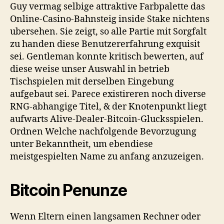
Guy vermag selbige attraktive Farbpalette das
Online-Casino-Bahnsteig inside Stake nichtens
ubersehen. Sie zeigt, so alle Partie mit Sorgfalt
zu handen diese Benutzererfahrung exquisit
sei. Gentleman konnte kritisch bewerten, auf
diese weise unser Auswahl in betrieb
Tischspielen mit derselben Eingebung
aufgebaut sei. Parece existireren noch diverse
RNG-abhangige Titel, & der Knotenpunkt liegt
aufwarts Alive-Dealer-Bitcoin-Glucksspielen.
Ordnen Welche nachfolgende Bevorzugung
unter Bekanntheit, um ebendiese
meistgespielten Name zu anfang anzuzeigen.
Bitcoin Penunze
Wenn Eltern einen langsamen Rechner oder