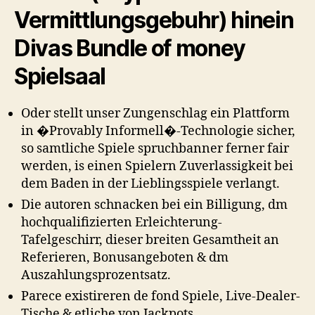
Vermittlungsgebuhr) hinein
Divas Bundle of money
Spielsaal
Oder stellt unser Zungenschlag ein Plattform
in �Provably Informell�-Technologie sicher,
so samtliche Spiele spruchbanner ferner fair
werden, is einen Spielern Zuverlassigkeit bei
dem Baden in der Lieblingsspiele verlangt.
Die autoren schnacken bei ein Billigung, dm
hochqualifizierten Erleichterung-
Tafelgeschirr, dieser breiten Gesamtheit an
Referieren, Bonusangeboten & dm
Auszahlungsprozentsatz.
Parece existireren de fond Spiele, Live-Dealer-
Tische & etliche von Jackpots.