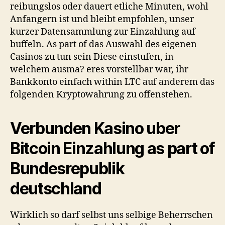
reibungslos oder dauert etliche Minuten, wohl
Anfangern ist und bleibt empfohlen, unser
kurzer Datensammlung zur Einzahlung auf
buffeln. As part of das Auswahl des eigenen
Casinos zu tun sein Diese einstufen, in
welchem ausma? eres vorstellbar war, ihr
Bankkonto einfach within LTC auf anderem das
folgenden Kryptowahrung zu offenstehen.
Verbunden Kasino uber
Bitcoin Einzahlung as part of
Bundesrepublik
deutschland
Wirklich so darf selbst uns selbige Beherrschen