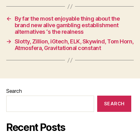
←
By far the most enjoyable thing about the
brand new alive gambling establishment
alternatives ‘s the realness
→
Slotty, Zillion, iGtech, ELK, Skywind, Tom Horn,
Atmosfera, Gravitational constant
Search
SEARCH
Recent Posts